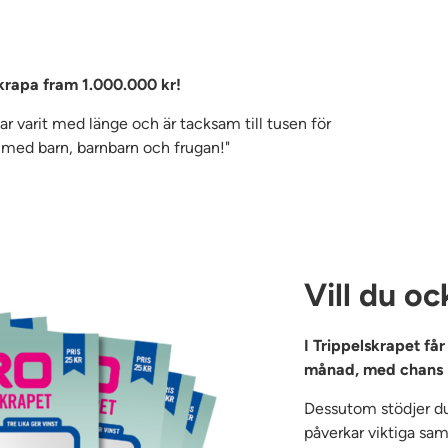
krapa fram 1.000.000 kr!
 Har varit med länge och är tacksam till tusen för
 med barn, barnbarn och frugan!"
Vill du oc
I Trippelskrapet få
månad, med chans p
Dessutom stödjer d
påverkar viktiga samh