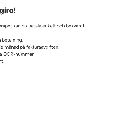
giro!
krapet kan du betala enkelt och bekvämt
n betalning.
rje månad på fakturaavgiften.
liga OCR-nummer.
t.