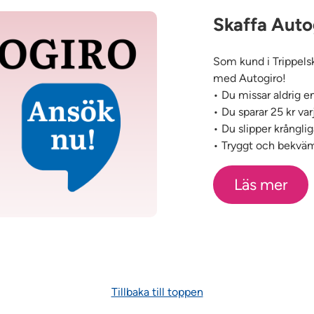
Skaffa Auto
Som kund i Trippels
med Autogiro!
• Du missar aldrig e
• Du sparar 25 kr va
• Du slipper krång
• Tryggt och bekväm
Läs mer
Tillbaka till toppen