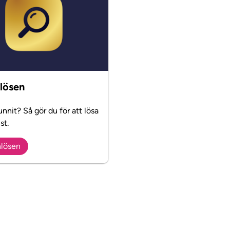
nlösen
nnit? Så gör du för att lösa
st.
nlösen