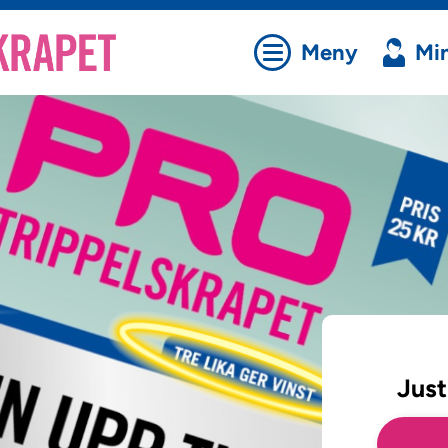
Meny
Min
Just