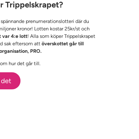
r Trippelskrapet?
t spännande prenumerationslotteri där du
 miljoner kronor! Lotten kostar 25kr/st och
t var 4:e lott
! Alla som köper Trippelskrapet
god sak eftersom att
överskottet går till
organisation, PRO.
m hur det går till.
 det