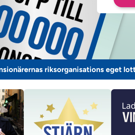
nsionärernas riksorganisations eget lott