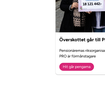
Överskottet går till 
Pensionärernas riksorganisa
PRO är förmånstagare
Hit går pengarna